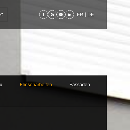
kt
|
FR
DE
u
Fliesenarbeiten
Fassaden