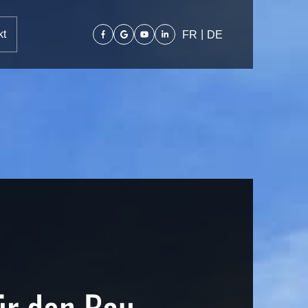
kt
|
FR
DE