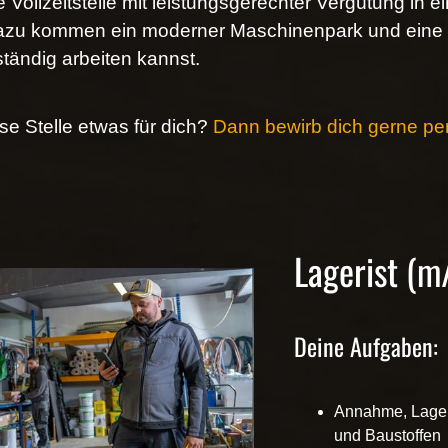
e Vollzeitstelle mit leistungsgerechter Vergütung in e
zu kommen ein moderner Maschinenpark und eine a
ständig arbeiten kannst.
ese Stelle etwas für dich?
Dann bewirb dich gerne per
Lagerist (m
Deine Aufgaben:
Annahme, Lager
und Baustoffen