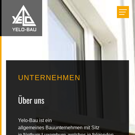
Bauen
Einrichten
Renovieren
UNTERNEHMEN
Projekte
Über uns
Unternehmen
Yelo-Bau
ist ein
Karriere
allgemeines
Bauunternehmen
mit Sitz
in
Nothum-Luxemburg
, welches in folgenden