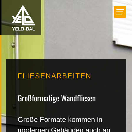
Bauen
Einrichten
Renovieren
FLIESENARBEITEN
Projekte
Großformatige Wandfliesen
Unternehmen
Große Formate kommen in
Karriere
modernen Gebäuden auch an