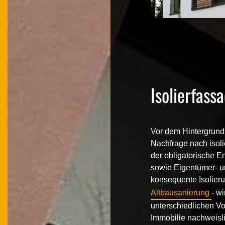
Isolierfass
Vor dem Hintergrund 
Nachfrage nach
iso
der obligatorische 
sowie Eigentümer- u
konsequente Isolier
Altbausanierung
- wi
unterschiedlichen Vo
Immobilie nachweisli