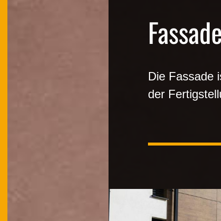
Fassad
Die Fassade i
der Fertigste