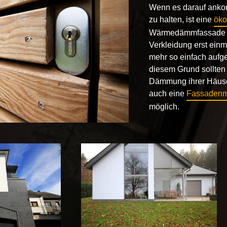
Wenn es darauf anko
zu halten, ist eine
öko
Wärmedämmfassade ab
Verkleidung erst einm
mehr so einfach aufg
diesem Grund sollten
Dämmung ihrer Häuser
auch eine
Fassadenm
möglich.