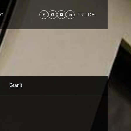
kt
|
FR
DE
Granit