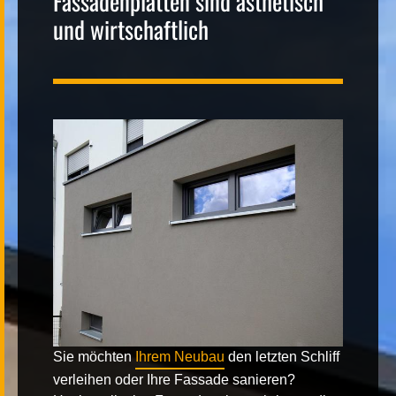
Fassadenplatten sind ästhetisch
und wirtschaftlich
Kontakt
|
FR
DE
Sie möchten
Ihrem Neubau
den letzten Schliff
verleihen oder Ihre Fassade sanieren?