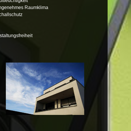
uftfeuchtigkeit
 angenehmes Raumklima
challschutz
taltungsfreiheit