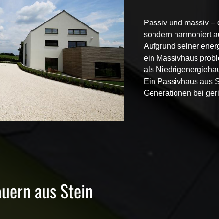
Passiv
und
massiv
– d
sondern harmoniert a
Aufgrund seiner ener
ein
Massivhaus
probl
als
Niedrigenergieha
Ein
Passivhaus
aus
S
Generationen bei ger
uern aus Stein