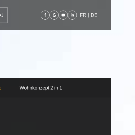
kt
|
FR
DE
e
Wohnkonzept 2 in 1