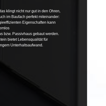
as klingt nicht nur gut in den Ohren,
uch im Baufach perfekt miteinander:
gieeffizienten Eigenschaften kann
emlos
us
bzw.
Passivhaus
gebaut werden.
tein
bietet Lebensqualität für
ingem Unterhaltsaufwand.