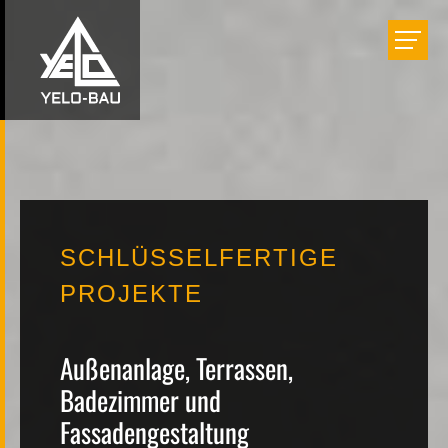
Bauen
Einrichten
Renovieren
SCHLÜSSELFERTIGE
Projekte
PROJEKTE
Unternehmen
Außenanlage, Terrassen,
Badezimmer und
Fassadengestaltung
Karriere