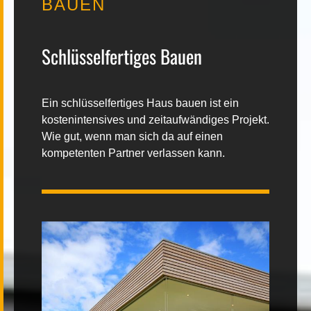
BAUEN
Kontakt
Schlüsselfertiges Bauen
Ein
schlüsselfertiges
Haus
bauen
ist ein
kostenintensives und zeitaufwändiges Projekt.
|
FR
DE
Wie gut, wenn man sich da auf einen
kompetenten Partner verlassen kann.