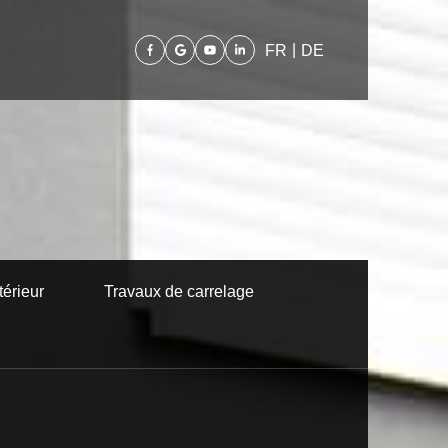
|
FR
DE
érieur
Travaux de carrelage