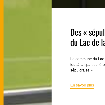
Des « sépu
du Lac de 
La commune du Lac 
tout à fait particulièr
sépulcrales ».
En savoir plus