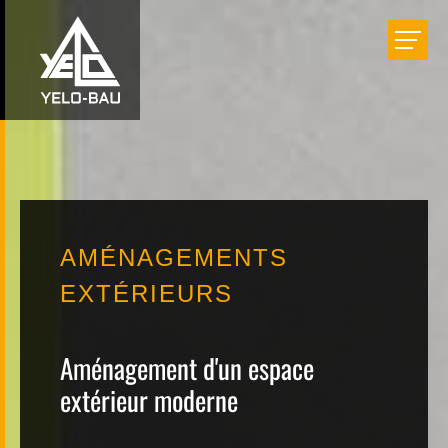
Bâtir
Aménager
Rénover
AMÉNAGEMENTS
Réalisations
EXTÉRIEURS
Entreprise
Aménagement d'un espace
extérieur moderne
Carrière