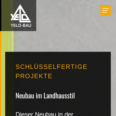
Bauen
Einrichten
Renovieren
SCHLÜSSELFERTIGE
Projekte
PROJEKTE
Unternehmen
Neubau im Landhausstil
Karriere
Dieser Neubau in der