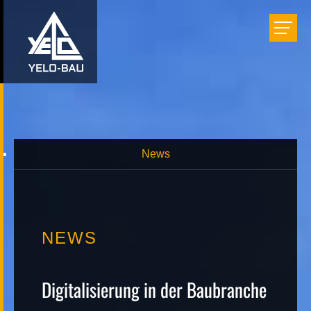
Bauen
Einrichten
Renovieren
News
Projekte
NEWS
Unternehmen
Digitalisierung in der Baubranche
Karriere