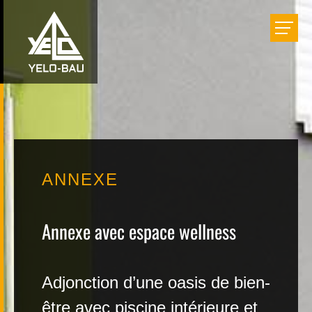
Bâtir
Aménager
Rénover
ANNEXE
Réalisations
Annexe avec espace wellness
Entreprise
Adjonction d’une oasis de bien-
Carrière
être avec piscine intérieure et