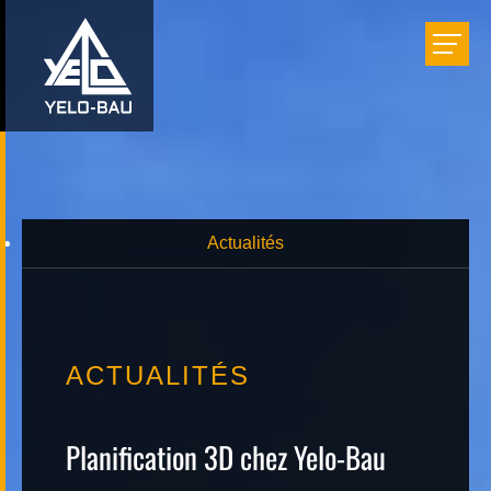
Bâtir
Aménager
Rénover
Actualités
Réalisations
ACTUALITÉS
Entreprise
Planification 3D chez Yelo-Bau
Carrière