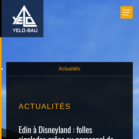
Bâtir
Aménager
Rénover
Actualités
Réalisations
ACTUALITÉS
Entreprise
Edin à Disneyland : folles
Carrière