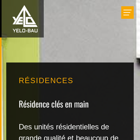
Bâtir
Aménager
Rénover
RÉSIDENCES
Réalisations
Résidence clés en main
Entreprise
Des unités résidentielles de
Carrière
grande qualité et beaucoup de