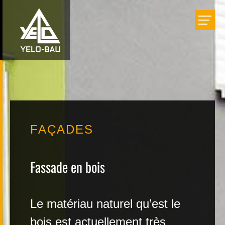
Bâtir
Aménager
Rénover
FAÇADES
Réalisations
Fassade en bois
Entreprise
Le matériau naturel qu’est le
Carrière
bois est actuellement très