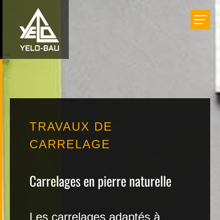
Bâtir
Aménager
Rénover
TRAVAUX DE
Réalisations
CARRELAGE
Entreprise
Carrelages en pierre naturelle
Carrière
Les carrelages adaptés à