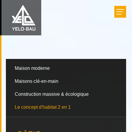
Bâtir
Aménager
Rénover
Maison moderne
Maisons clé-en-main
Réalisations
Construction massive & écologique
Entreprise
Le concept d'habitat 2 en 1
Carrière